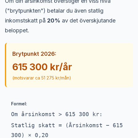
Om din årsinkomst överstiger en viss nivå
("brytpunkten") betalar du även statlig
inkomstskatt på
20%
av det överskjutande
beloppet.
Brytpunkt 2026:
615 300 kr/år
(motsvarar ca 51 275 kr/mån)
Formel:
Om årsinkomst > 615 300 kr:
Statlig skatt = (Årsinkomst − 615
300) × 0,20