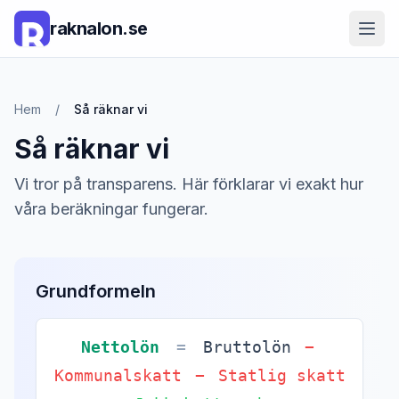
raknalon.se
Hem
/
Så räknar vi
Så räknar vi
Vi tror på transparens. Här förklarar vi exakt hur
våra beräkningar fungerar.
Grundformeln
Nettolön
=
Bruttolön
−
Kommunalskatt
−
Statlig skatt