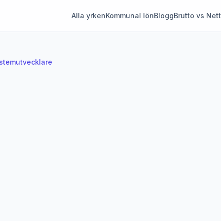
Alla yrken
Kommunal lön
Blogg
Brutto vs Net
stemutvecklare