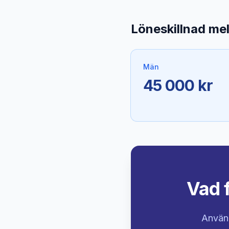
Löneskillnad me
Män
45 000 kr
Vad f
Använd