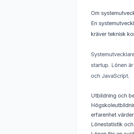
Om systemutveck
En systemutveckl
kräver teknisk k
Systemutvecklare 
startup. Lönen är
och JavaScript.
Utbildning och b
Högskoleutbildni
erfarenhet värder
Lönestatistik och
Lönen för en sys