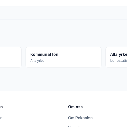
Kommunal lön
Alla yrk
Alla yrken
Lönestatis
on
Om oss
ön
Om Raknalon