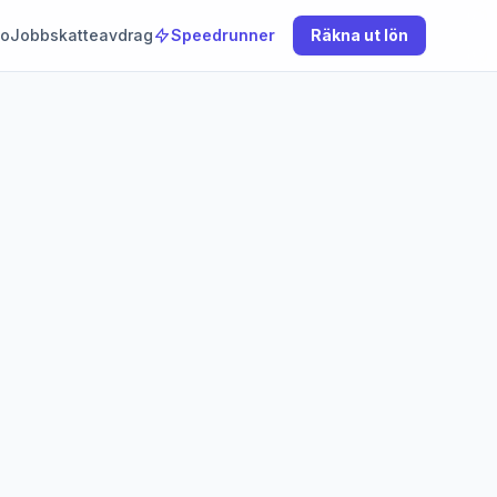
to
Jobbskatteavdrag
Speedrunner
Räkna ut lön