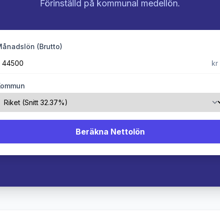
Förinställd på kommunal medellön.
ånadslön (Brutto)
kr
Kommun
Beräkna Nettolön