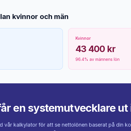
llan kvinnor och män
Kvinnor
43 400 kr
96.4% av männens lön
år en systemutvecklare ut 
 vår kalkylator för att se nettolönen baserat på din 