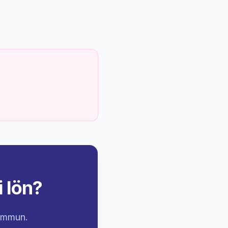
i lön?
kommun.