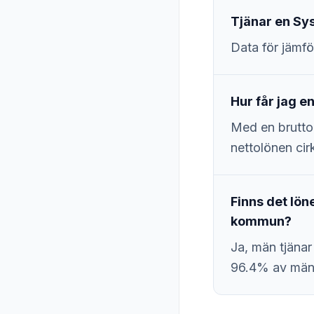
Tjänar en Sy
Data för jämfö
Hur får jag 
Med en brutto
nettolönen cir
Finns det lö
kommun?
Ja, män tjänar
96.4% av män