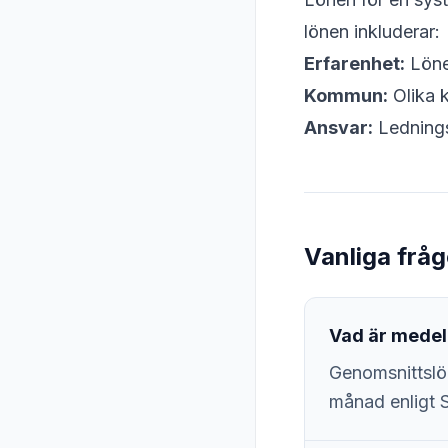
lönen inkluderar:
Erfarenhet:
Lönen
Kommun:
Olika k
Ansvar:
Lednings
Vanliga frå
Vad är medel
Genomsnittslö
månad enligt 