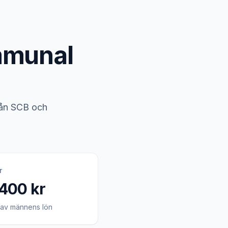
mmunal
rån SCB och
r
400 kr
av männens lön