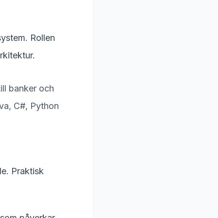
ystem. Rollen
kitektur.
ill banker och
ava, C#, Python
e. Praktisk
r som påverkar