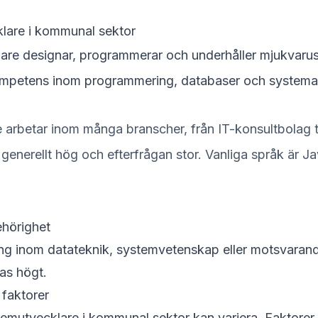
lare i kommunal sektor
are designar, programmerar och underhåller mjukvarus
ompetens inom programmering, databaser och systemar
arbetar inom många branscher, från IT-konsultbolag t
 generellt hög och efterfrågan stor. Vanliga språk är J
ehörighet
ng inom datateknik, systemvetenskap eller motsvarand
as högt.
 faktorer
temutvecklare i kommunal sektor kan variera. Faktore