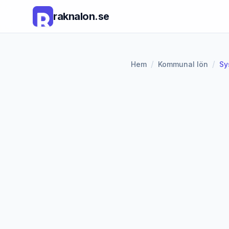
raknalon.se
/
/
Hem
Kommunal lön
Sy