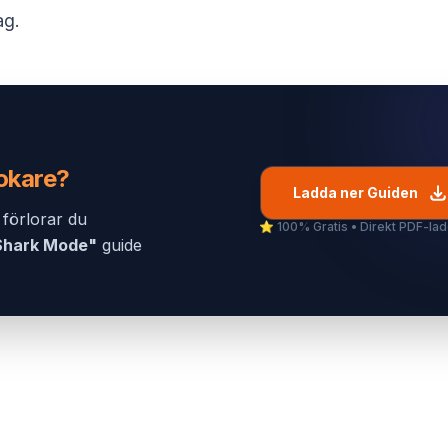
ag.
okare?
Ladda ner Guiden
i förlorar du
⭐️ 100% Gratis • Direkt PDF-la
Shark Mode"
guide