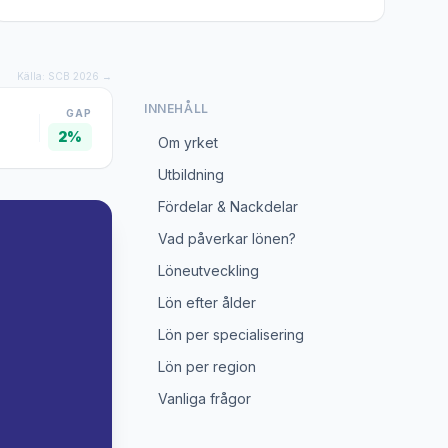
Källa: SCB 2026 →
INNEHÅLL
GAP
2%
Om yrket
Utbildning
Fördelar & Nackdelar
Vad påverkar lönen?
Löneutveckling
Lön efter ålder
Lön per specialisering
Lön per region
Vanliga frågor