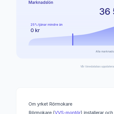
Marknadslön
36 
25% tjänar mindre än
0 kr
Alla marknadsl
Vår lönedatabas uppdatera
Om yrket Rörmokare
Rörmokare (
VVS-montör
) installerar oc