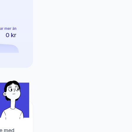
ar mer än
0 kr
rke med