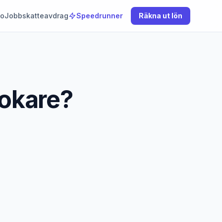
to
Jobbskatteavdrag
Speedrunner
Räkna ut lön
mokare?