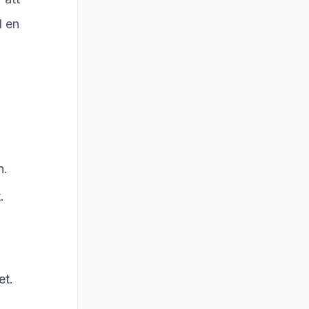
d en
n.
.
.
et.