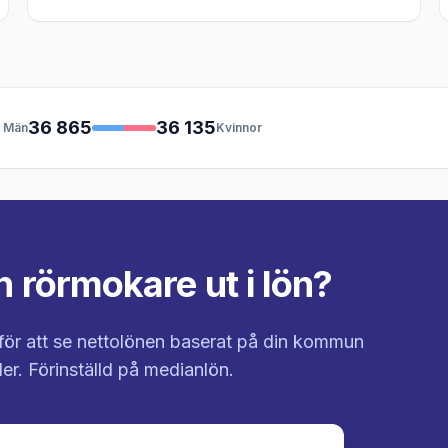
36 865
36 135
Män
Kvinnor
n rörmokare ut i lön?
för att se nettolönen baserat på din kommun
er. Förinställd på medianlön.