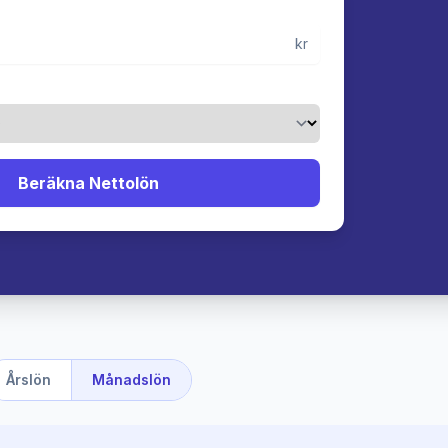
kr
Beräkna Nettolön
Årslön
Månadslön