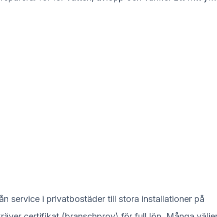
service i privatbostäder till stora installationer på
äver certifikat (branschprov) för full lön. Många väljer