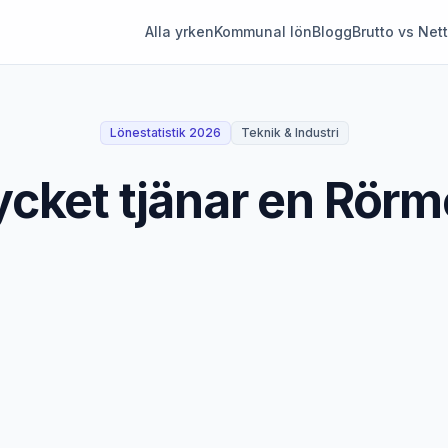
Alla yrken
Kommunal lön
Blogg
Brutto vs Net
Lönestatistik 2026
Teknik & Industri
cket tjänar en Rör