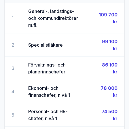
General-, landstings-
109 700
1
och kommundirektörer
kr
m.fl.
99 100
2
Specialistläkare
kr
Förvaltnings- och
86 100
3
planeringschefer
kr
Ekonomi- och
78 000
4
finanschefer, nivå 1
kr
Personal- och HR-
74 500
5
chefer, nivå 1
kr