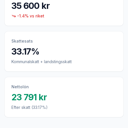
35 600 kr
-1.4% vs riket
Skattesats
33.17%
Kommunalskatt + landstingsskatt
Nettolön
23 791 kr
Efter skatt (33.17%)