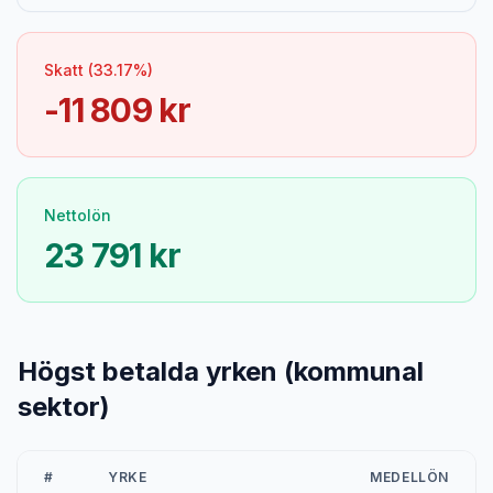
Skatt (33.17%)
-11 809 kr
Nettolön
23 791 kr
Högst betalda yrken (kommunal
sektor)
#
YRKE
MEDELLÖN