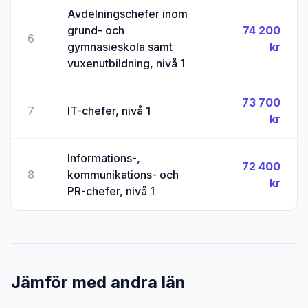
Avdelningschefer inom
grund- och
74 200
6
gymnasieskola samt
kr
vuxenutbildning, nivå 1
73 700
7
IT-chefer, nivå 1
kr
Informations-,
72 400
8
kommunikations- och
kr
PR-chefer, nivå 1
Jämför med andra län