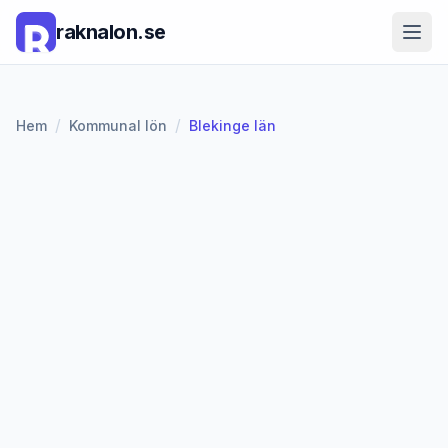
raknalon.se
/
/
Hem
Kommunal lön
Blekinge län