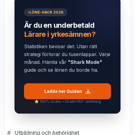
LÖNE-HACK 2026
Är du en underbetald
Lärare i yrkesämnen?
Statistiken bevisar det: Utan rätt
strategi förlorar du tusenlappar. Varje
månad. Hämta vår
"Shark Mode"
guide och se lönen du borde ha.
Ladda ner Guiden
⭐️ 100% Gratis • Direkt PDF-laddning
Utbildning och behörighet