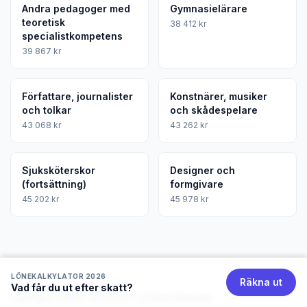
Andra pedagoger med
Gymnasielärare
teoretisk
38 412 kr
specialistkompetens
39 867 kr
Författare, journalister
Konstnärer, musiker
och tolkar
och skådespelare
43 068 kr
43 262 kr
Sjuksköterskor
Designer och
(fortsättning)
formgivare
45 202 kr
45 978 kr
LÖNEKALKYLATOR 2026
Räkna ut
Vad får du ut efter skatt?
Lediga jobb: Lärare i yrkesämnen