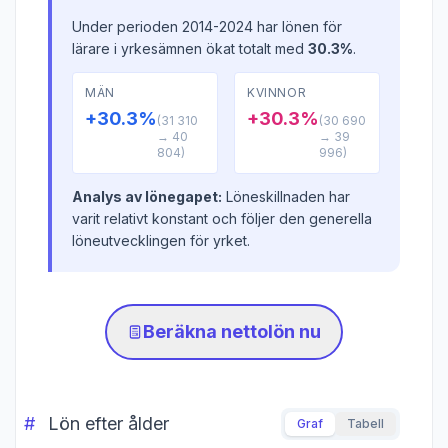
Under perioden 2014-2024 har lönen för
lärare i yrkesämnen ökat totalt med
30.3%
.
MÄN
KVINNOR
+30.3%
+30.3%
(31 310
(30 690
→ 40
→ 39
804)
996)
Analys av lönegapet:
Löneskillnaden har
varit relativt konstant och följer den generella
löneutvecklingen för yrket.
Beräkna nettolön nu
Lön efter ålder
Graf
Tabell