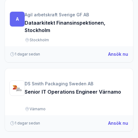
Agil arbetskraft Sverige GF AB
A
Dataarkitekt Finansinspektionen,
Stockholm
Stockholm
om D
Ansök nu
1 dagar sedan
DS Smith Packaging Sweden AB
Senior IT Operations Engineer Värnamo
Värnamo
om S
Ansök nu
1 dagar sedan