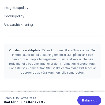
Integritetspolicy
Cookiepolicy
Ansvarsfriskrivning
Om denna webbplats:
Räkna Lön innehåller affiliatelänkar. Det
innebär att vi kan få ersättning om du klickar på en länk och
genomför ett köp eller registrering. Detta påverkar inte våra
redaktionella bedömningar eller den information vi presenterar.
Lönestatistik kommer från Statistiska centralbyrån (SCB) och är
oberoende av våra kommersiella samarbeten.
© 2026 Raknalon.se. Vi använder cookies för att förbättra din
upplevelse.
Läs mer
LÖNEKALKYLATOR 2026
Räkna ut
Vad får du ut efter skatt?