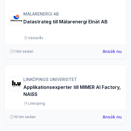
MÄLARENERGI AB
Datastrateg till Mälarenergi Elnät AB
Västerås
om D
Ansök nu
1 tim sedan
LINKÖPINGS UNIVERSITET
Applikationsexperter till MIMER AI Factory,
NAISS
Linköping
om A
Ansök nu
10 tim sedan