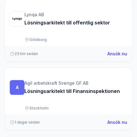
Lynqa AB
Lösningsarkitekt till offentlig sektor
Göteborg
om L
Ansök nu
23 tim sedan
Agil arbetskraft Sverige GF AB
A
Lösningsarkitekt till Finansinspektionen
Stockholm
om L
Ansök nu
1 dagar sedan