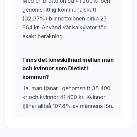
Med en bruttolön på 41 200 kr och
genomsnittlig kommunalskatt
(32,37%) blir nettolönen cirka 27
864 kr. Använd vår kalkylator för
exakt beräkning.
Finns det löneskillnad mellan män
och kvinnor som Dietist i
kommun?
Ja, män tjänar i genomsnitt 38 400
kr och kvinnor 41 400 kr. Kvinnor
tjänar alltså 107.8% av männens lön.