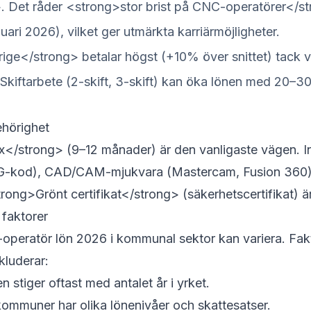
. Det råder <strong>stor brist på CNC-operatörer</s
nuari 2026), vilket ger utmärkta karriärmöjligheter.
ige</strong> betalar högst (+10% över snittet) tack 
 Skiftarbete (2-skift, 3-skift) kan öka lönen med 20–3
ehörighet
</strong> (9–12 månader) är den vanligaste vägen. 
G-kod), CAD/CAM-mjukvara (Mastercam, Fusion 360), 
rong>Grönt certifikat</strong> (säkerhetscertifikat) är
 faktorer
-operatör lön 2026 i kommunal sektor kan variera. Fa
kluderar:
 stiger oftast med antalet år i yrket.
ommuner har olika lönenivåer och skattesatser.