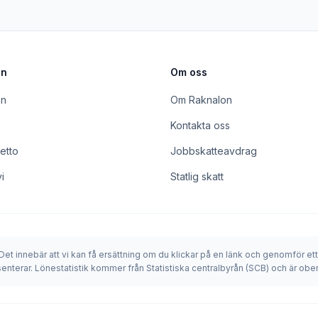
on
Om oss
ön
Om Raknalon
Kontakta oss
etto
Jobbskatteavdrag
i
Statlig skatt
 Det innebär att vi kan få ersättning om du klickar på en länk och genomför ett
senterar. Lönestatistik kommer från Statistiska centralbyrån (SCB) och är o