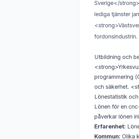
Sverige</strong>
lediga tjänster ja
<strong>Västsver
fordonsindustrin.
Utbildning och b
<strong>Yrkesvux
programmering (
och säkerhet. <st
Lönestatistik och
Lönen för en cnc
påverkar lönen in
Erfarenhet:
Lönen
Kommun:
Olika k