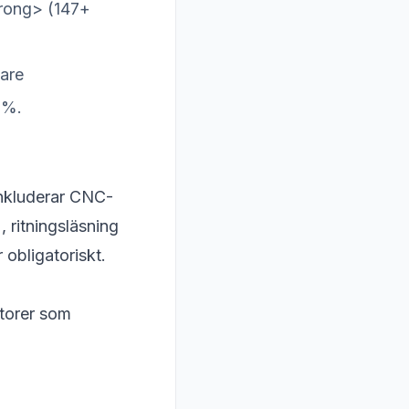
trong> (147+
vare
0%.
Inkluderar CNC-
ritningsläsning
 obligatoriskt.
ktorer som