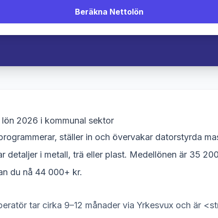
Beräkna Nettolön
lön 2026 i kommunal sektor
rogrammerar, ställer in och övervakar datorstyrda mas
ar detaljer i metall, trä eller plast. Medellönen är 35 
an du nå 44 000+ kr.
eratör tar cirka 9–12 månader via Yrkesvux och är <str