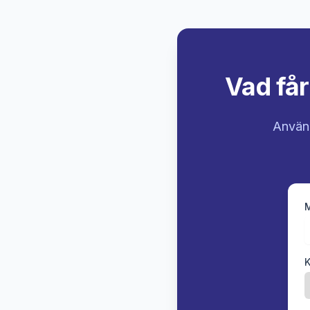
Vad får
Använd
M