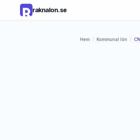
raknalon.se
/
/
Hem
Kommunal lön
CN