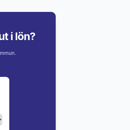
t i lön?
kommun.