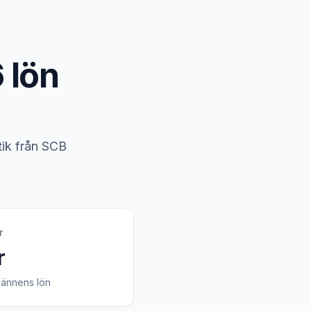
 lön
tik från SCB
r
r
ännens lön