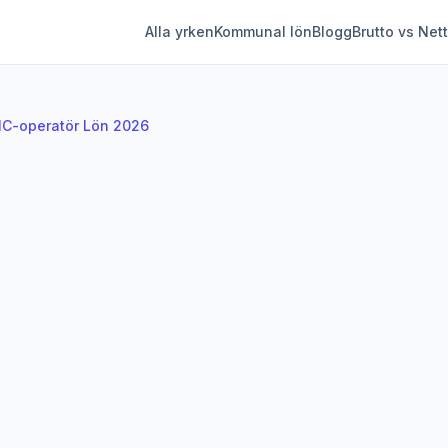
Alla yrken
Kommunal lön
Blogg
Brutto vs Net
C-operatör Lön 2026