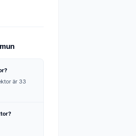
mmun
or?
ktor är 33
tor?