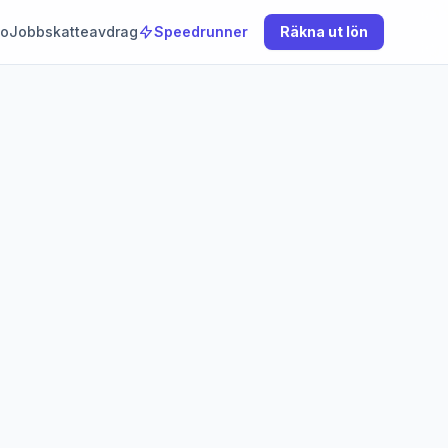
to
Jobbskatteavdrag
Speedrunner
Räkna ut lön