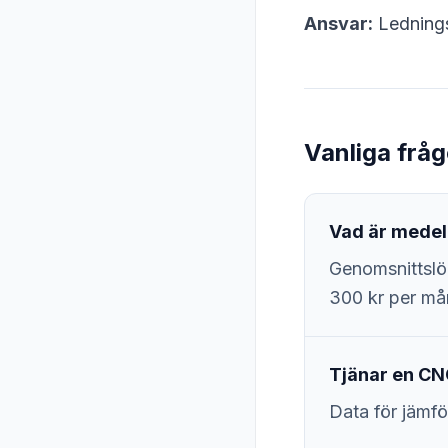
Ansvar:
Lednings
Vanliga frå
Vad är medel
Genomsnittslö
300 kr per må
Tjänar en CN
Data för jämfö