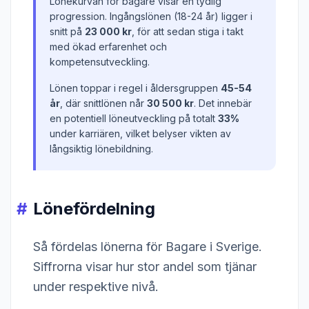
Lönekurvan för bagare visar en tydlig
progression. Ingångslönen (18-24 år) ligger i
snitt på
23 000 kr
, för att sedan stiga i takt
med ökad erfarenhet och
kompetensutveckling.
Lönen toppar i regel i åldersgruppen
45-54
år
, där snittlönen når
30 500 kr
. Det innebär
en potentiell löneutveckling på totalt
33%
under karriären, vilket belyser vikten av
långsiktig lönebildning.
Lönefördelning
Så fördelas lönerna för Bagare i Sverige.
Siffrorna visar hur stor andel som tjänar
under respektive nivå.