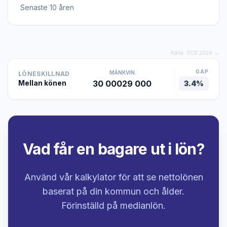
Senaste 10 åren
Källa: SCB 2024 →
GAP
MÄN
KVIN.
LÖNESKILLNAD
30 000
29 000
Mellan könen
3.4%
Vad får en bagare ut i lön?
Använd vår kalkylator för att se nettolönen
baserat på din kommun och ålder.
Förinställd på medianlön.