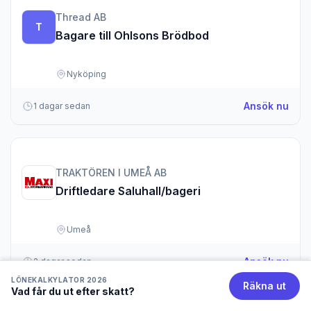
Thread AB
T
Bagare till Ohlsons Brödbod
Nyköping
om B
Ansök nu
1 dagar sedan
TRAKTÖREN I UMEÅ AB
Driftledare Saluhall/bageri
Umeå
om D
Ansök nu
2 dagar sedan
LÖNEKALKYLATOR 2026
Räkna ut
Vad får du ut efter skatt?