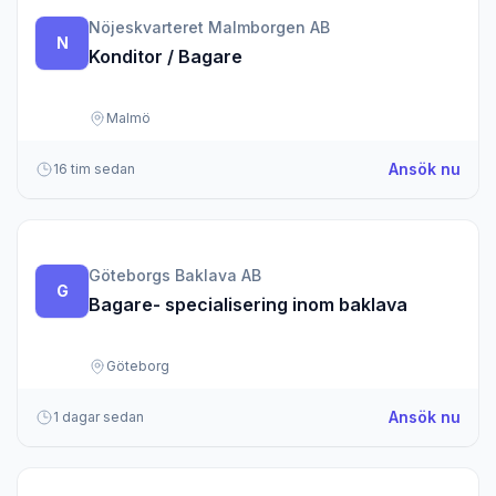
Nöjeskvarteret Malmborgen AB
N
Konditor / Bagare
Malmö
om K
Ansök nu
16 tim sedan
Göteborgs Baklava AB
G
Bagare- specialisering inom baklava
Göteborg
om B
Ansök nu
1 dagar sedan