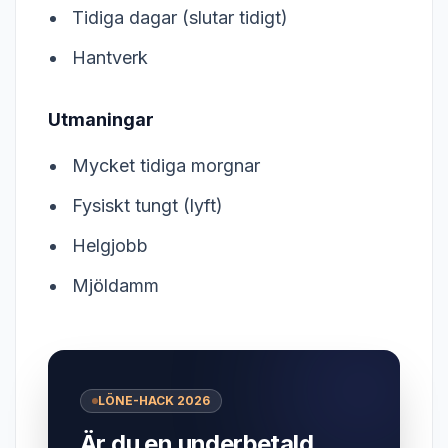
Tidiga dagar (slutar tidigt)
Hantverk
Utmaningar
Mycket tidiga morgnar
Fysiskt tungt (lyft)
Helgjobb
Mjöldamm
LÖNE-HACK 2026
Är du en underbetald