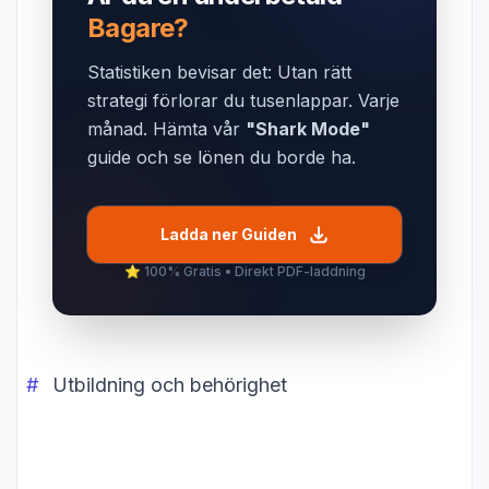
Bagare?
Statistiken bevisar det: Utan rätt
strategi förlorar du tusenlappar. Varje
månad. Hämta vår
"Shark Mode"
guide och se lönen du borde ha.
Ladda ner Guiden
⭐️ 100% Gratis • Direkt PDF-laddning
Utbildning och behörighet