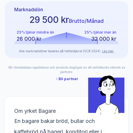
Marknadslön
29 500 kr
Brutto/Månad
25% tjänar mindre än
25% tjänar mer än
26 000 kr
32 000 kr
Alla marknadslöner baseras på heltidstjänst (SCB 2024).
Läs mer.
Vår lönedatabas uppdateras och används dagligen av ett omfattande nätverk av
partners:
Bli partner
Om yrket Bagare
En bagare bakar bröd, bullar och
kaffebröd på bageri, konditori eller i