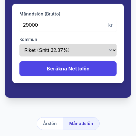
Månadslön (Brutto)
kr
Kommun
Beräkna Nettolön
Årslön
Månadslön