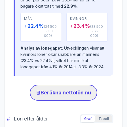
bagare ökat totalt med
22.9%
.
MÄN
KVINNOR
+22.4%
+23.4%
(24 500
(23 500
→ 30
→ 29
000)
000)
Analys av lönegapet:
Utvecklingen visar att
kvinnors löner ökar snabbare än männens
(23.4% vs 22.4%), vilket har minskat
lönegapet från 4.1% år 2014 till 3.3% år 2024.
Beräkna nettolön nu
Lön efter ålder
Graf
Tabell